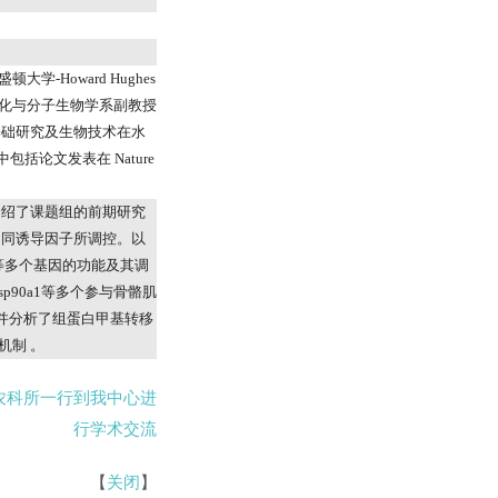
盛顿大学
-Howard Hughes
化与分子生物学系副教授
基础研究及生物技术在水
中包括论文发表在
Nature
介绍了课题组的前期研究
不同诱导因子所调控。以
等多个基因的功能及其调
sp90a1
等多个参与骨骼肌
并分析了组蛋白甲基转移
机制 。
农科所一行到我中心进
行学术交流
【
关闭
】