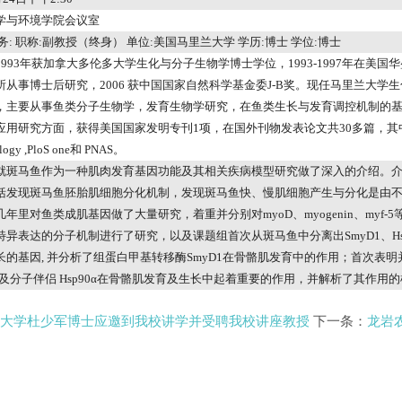
学与环境学院会议室
务
:
职称
:
副教授（终身）
单位
:
美国马里兰大学
学历
:
博士
学位
:
博士
1993
年获加拿大多伦多大学生化与分子生物学博士学位，
1993-1997
年在美国华
所从事博士后研究，
2006
获中国国家自然科学基金委
J-B
奖。现任马里兰大学生
，主要从事鱼类分子生物学，发育生物学研究，在鱼类生长与发育调控机制的
应用研究方面，获得美国国家发明专刊
1
项，在国外刊物发表论文共
30
多篇，其
logy ,PloS one
和
PNAS
。
就斑马鱼作为一种肌肉发育基因功能及其相关疾病模型研究做了深入的介绍。
括发现斑马鱼胚胎肌细胞分化机制，发现斑马鱼快、慢肌细胞产生与分化是由
几年里对鱼类成肌基因做了大量研究，着重并分别对
myoD
、
myogenin
、
myf-5
特异表达的分子机制进行了研究，以及课题组首次从斑马鱼中分离出
SmyD1
、
H
长的基因
,
并分析了组蛋白甲基转移酶
SmyD1
在骨骼肌发育中的作用；首次表明
及分子伴侣
Hsp90
α在骨骼肌发育及生长中起着重要的作用，并解析了其作用的
大学杜少军博士应邀到我校讲学并受聘我校讲座教授
下一条：
龙岩