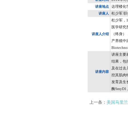
达理楼化
讲座地点
杜少军
职
讲座人
杜少军，
医学研究
（终身）
讲座人介绍
产养殖中
Biotechno
讲座主要
结果，包
及在过去
讲座内容
控其肌肉
发育及生
酶
SmyD1
上一条：
美国马里兰