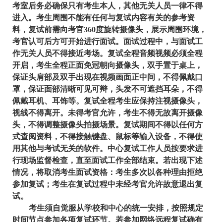
考室后务必确保只有考生本人，其他无关人员一律不得
进入。考生周围不能有任何与复试内容有关的参考资
料，复试前需向考官360度旋转摄像头，展示周围环境，
考官认可后方可开始进行面试。面试过程中，与面试工
作无关人员不得接近考场。复试全程音频视频必须全程
开启，考生全程正面免冠朝向摄像头，双手置于桌上，
保证头肩部及双手出现在视频画面正中间，不得佩戴口
罩，保证面部清晰可见可辩，头发不可遮挡耳朵，不得
佩戴耳机、耳饰等。复试全程考生应保持注视摄像头，
视线不得离开。未得考官允许，考生不得无故离开摄像
头，不得调整摄像头拍摄场景。复试期间不得以任何方
式查阅资料，不得接触键盘、鼠标等输入设备，不得使
用其他与考试无关的软件。中心复试工作人员按要求进
行现场监督检查，直至面试工作全部结束。若出现下述
情况，将取消考生面试资格：考生多次以各种理由拒绝
参加复试；考生在复试过程中未经考官允许故意退出复
试。
考生须自觉服从学校和中心的统一安排，按照规定
时间节点参加各项复试环节。若参加网络远程复试确有