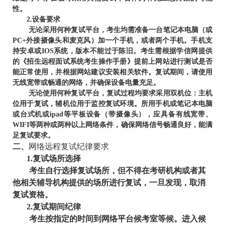
性。
2.
设备要求
无论采用何种复试平台，考生均需准备一台笔记本电脑（或
PC+外接摄像头和麦克风）加一个手机，或者两个手机。手机支
持安卓或IOS系统，版本不能过于陈旧。考生需根据学信网提供
的《招生远程面试系统考生操作手册》提前上网站进行测试是否
能正常使用，并根据网站建议安装相关软件。复试期间，请使用
无线宽带或畅通的网络，并确保设备电量充足。
无论使用何种复试平台，复试过程均要求采用双机位：主机
位用于复试，辅机位用于监控复试环境。所用手机或笔记本电脑
或台式机或ipad等平板设备（带摄像头），应具备有线宽带、
WIFI等两种或两种以上网络条件，确保网络信号畅通良好，能满
足复试要求。
二、
网络远程复试纪律要求
1.
复试场所选择
考生自行选择复试场所，但不得在考研机构或者其
他相关辅导机构提供的场所进行复试，一旦发现，取消
复试资格。
2.
复试期间纪律
考生按指定的时间到网络平台候考室等候。进入候