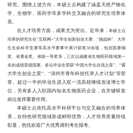
研究。围绕上述方向，本硕士点构建了涵盖天然产物化
学、生物学、医药学等多学科交叉融合的研究生培养体
系。
在人才培养方面，成果尤为突出。近
年来
，本硕士点
培养的研究生在
“互联网+”大学生创新创业大赛、“挑战杯”、大学
生生命科学竞赛等高水平赛事中累计获奖50余项，包括国赛铜
奖、省赛金奖、省级一等奖等，三次以福建省生物医药领域第一
省
名的成绩晋级国赛。多位毕业生荣获“中国大学生自强之星”、“
大学生创业之星”、“
漳州市青年科技托举人才计划”等荣
誉。超过一半的毕业生进入双一流高校继续攻读博士学
位，
另有多人
入职国内
知名
生物医药企业，在关键研发
岗位发挥重要作用。
本硕士点依托高水平科研平台与交叉融合的培养体
系，在特色研究领域形成鲜明优势，人才培养质量持续
彰显，热忱欢迎广大优秀调剂考生报考。