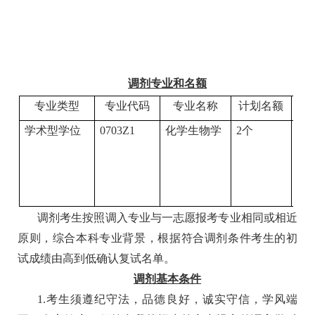
调剂专业和名额
专业类型
专业代码
专业名称
计划名额
学术型学位
0
703Z1
化学生物学
2个
冷
吴
陈
QQ
调剂考生按照调入专业与一志愿报考专业相同或相近
原则，综合本科专业背景，根据符合调剂条件考生的初
试成绩由高到低确认复试名单。
调剂基本条件
1
.
考生须遵纪守法，品德良好，诚实守信，学风端