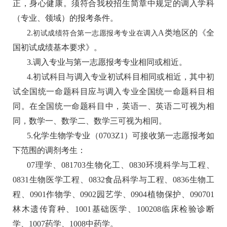
正，身心健康。须符合我校招生简章中规定的调入学科
（专业、领域）的报考条件。
2
.
A类地区的《全
初试成绩符合第一志愿报考专业在调入
国初试成绩基本要求》。
3
.调入专业与第一志愿报考专业相同或相近。
4
.初试科目与调入专业初试科目相同或相近
，
其中初
试全国统一命题科目应与调入专业全国统一命题科目相
同。在全国统一命题科目中，英语一、英语二可视为相
同，数学一、数学二、数学三可视为相同。
5
.
化学生物学专业
（
0
703
Z
1）可接收第一志愿报考如
下范围的调剂考生：
07
理学、
081703生物化工
、
0830环境科学与工程
、
0831生物医学工程、0832食品科学与工程、0836生物工
程、0901作物学、0902园艺学
、
0904植物保护、090701
林木遗传育种
、
1001基础医学、100208临床检验诊断
学、1007药学、1008中药学
。