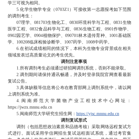
学三可视为相同。
5.化学生物学专业（0703Z1）可接收第一志愿报考如下范围
的调剂考生：
07理学、081703生物化工、0830环境科学与工程、0831生物
医学工程、0832食品科学与工程、0836生物工程、0901作物学、
0902园艺学、0904植物保护、090701林木遗传育种、1001基础医
学、100208临床检验诊断学、1007药学、1008中药学。
6.在初试成绩相同的情况下，本科为生物专业背景或在相关
领域发表过高质量论文的考生优先。
调剂注意事项
1.所有调剂考生必须通过研招网调剂系统，否则不能录取。
2.调剂期间请保持通讯畅通，并及时登录我院官网查看最新
复试公告。
3.具体缺额等信息将公布在教育部网上调剂系统中，请以网
上调剂系统为准。
4.闽南师范大学菌物产业工程技术中心网址：
https://jwzx.mnnu.edu.cn
5.闽南师范大学研究生招生网：
https://yjsc.mnnu.edu.cn
调剂复试形式
调剂（包括思想政治素质和品德考核）采取网络远程复试方
式进行。面试采用学信网招生复试远程面试系统，通过考官集