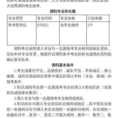
色研究领域形成鲜明优势，人才培养质量持续彰显，热忱欢迎广
大优秀调剂考生报考。
调剂专业和名额
专业类型
专业代码
专业名称
计划名额
联系
学术型学位
0703Z1
化学生物学
2个
冷老师
吴老师
陈老师
QQ群
调剂考生按照调入专业与一志愿报考专业相同或相近原则，
综合本科专业背景，根据符合调剂条件考生的初试成绩由高到低
确认复试名单。
调剂基本条件
1.考生须遵纪守法，品德良好，诚实守信，学风端正，身心
健康。须符合我校招生简章中规定的调入学科（专业、领域）的
报考条件。
2.初试成绩符合第一志愿报考专业在调入A类地区的《全国
初试成绩基本要求》。
3.调入专业与第一志愿报考专业相同或相近。
4.初试科目与调入专业初试科目相同或相近，其中初试全国
统一命题科目应与调入专业全国统一命题科目相同。在全国统一
命题科目中，英语一、英语二可视为相同，数学一、数学二、数