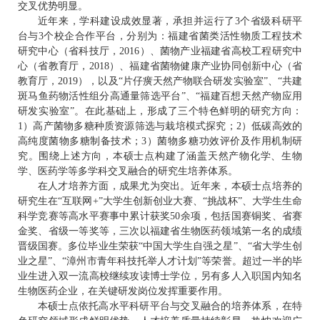
交叉优势明显。
近年来，学科建设成效显著，承担并运行了3个省级科研平
台与3个校企合作平台，分别为：福建省菌类活性物质工程技术
研究中心（省科技厅，2016）、菌物产业福建省高校工程研究中
心（省教育厅，2018）、福建省菌物健康产业协同创新中心（省
教育厅，2019），以及“片仔癀天然产物联合研发实验室”、“共建
斑马鱼药物活性组分高通量筛选平台”、“福建百想天然产物应用
研发实验室”。在此基础上，形成了三个特色鲜明的研究方向：
1）高产菌物多糖种质资源筛选与栽培模式探究；2）低碳高效的
高纯度菌物多糖制备技术；3）菌物多糖功效评价及作用机制研
究。围绕上述方向，本硕士点构建了涵盖天然产物化学、生物
学、医药学等多学科交叉融合的研究生培养体系。
在人才培养方面，成果尤为突出。近年来，本硕士点培养的
研究生在“互联网+”大学生创新创业大赛、“挑战杯”、大学生生命
科学竞赛等高水平赛事中累计获奖50余项，包括国赛铜奖、省赛
金奖、省级一等奖等，三次以福建省生物医药领域第一名的成绩
晋级国赛。多位毕业生荣获“中国大学生自强之星”、“省大学生创
业之星”、“漳州市青年科技托举人才计划”等荣誉。超过一半的毕
业生进入双一流高校继续攻读博士学位，另有多人入职国内知名
生物医药企业，在关键研发岗位发挥重要作用。
本硕士点依托高水平科研平台与交叉融合的培养体系，在特