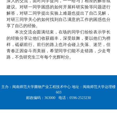
深入的交流，面对同学提问，一一给与了相应的解答或
建议。对研一同学困惑的如何开展科研实验等问题进行
解答，对研二同学提出实验上难题也提出了自己见解，
对研三同学关心的如何找到自己满意的工作的困惑也分
享了自己的经验。
本次交流会圆满结束，在场的同学们纷纷表示学长
的经验分享让他们收获颇丰，深受鼓舞，要以他们为榜
样，砥砺前行。前行的路上也许会碰上失落、迷茫，但
青春正因奋斗而美丽，希望同学们能不走错路，少走弯
路，不负研究生三年每个光辉时分。
主办：闽南师范大学菌物产业工程技术中心 地址：闽南师范大学达理楼
603
邮政编码：363000 电话：0596-2523230